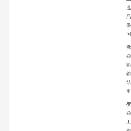
温
品
保
测
激
额
输
输
重
变
额
工
输