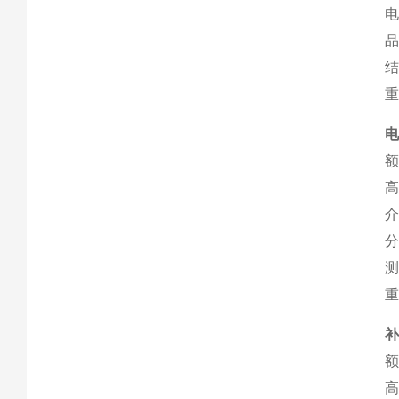
电
品
重
电
额
高
介
分
测
重
补
额
高