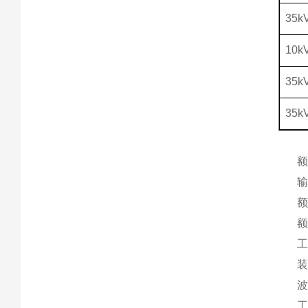
35k
10k
35k
35k
额
输
额
额
工
波
工