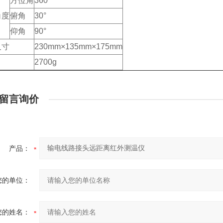
方位角
360°
角度
俯角
30°
仰角
90°
尺寸
230mm×135mm×175mm
量
2700g
留言询价
产品：
您的单位：
您的姓名：