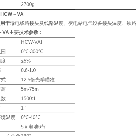
量
2700g
HCW－VA
：用于
输电线路接头及线路温度、变电站电气设备接头温度、铁
－VA
主要技术参数：
HCW-VAI
范围
0℃-300℃
精度
≤5%
率
0.6-1.0
方式
12.5倍光学瞄准
距离
5m-75m
系数
1500:1
率
1°
环境温度
0℃-40℃
源
5＃电池6节