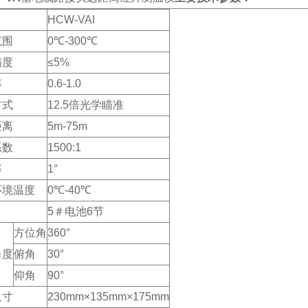
HCW-VAI
范围
0℃-300℃
精度
≤5%
率
0.6-1.0
方式
12.5倍光学瞄准
距离
5m-75m
系数
1500:1
率
1°
环境温度
0℃-40℃
源
5＃电池6节
方位角
360°
角度
俯角
30°
仰角
90°
尺寸
230mm×135mm×175mm