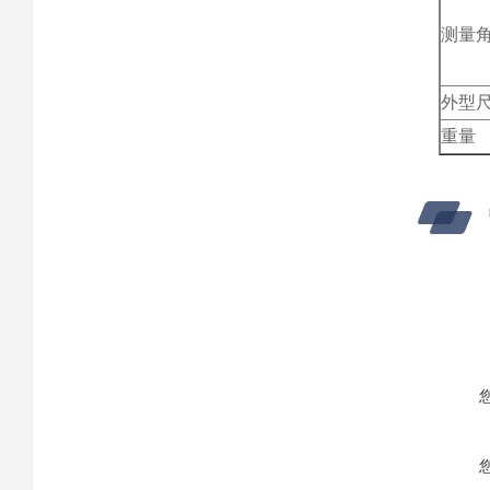
测量
外型
重