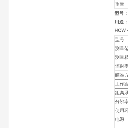
重
型号：
用途
HCW
型号
测量
测量
辐射
瞄准
工作
距离
分辨
使用
电