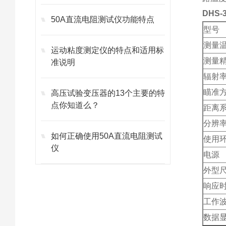
DHS
50A直流电阻测试仪功能特点
型号
测量
运动粘度测定仪的特点和适用标
测量
准说明
辐射
瞄准
高压试验变压器的13个主要的特
点你知道么？
距离
分辨
如何正确使用50A直流电阻测试
使用
仪
电源
外型
响应
工作
数据