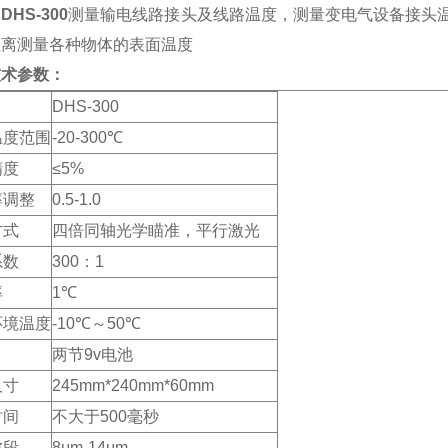
HS-300
测量输电线路接头及线路温度，测量变电气设备接头
距离测量各种物体的表面温度
技术参数：
DHS-300
温度范围
-20-300℃
精度
≤5%
率调整
0.5-1.0
方式
四倍同轴光学瞄准，平行激光
系数
300：1
率
1℃
环境温度
-10℃～50℃
两节9v电池
尺寸
245mm*240mm*60mm
时间
不大于500毫秒
波段
8μm-14μm