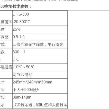
-300主要技术参数：
DHS-300
温度范围
-20-300℃
精度
≤5%
率调整
0.5-1.0
方式
四倍同轴光学瞄准，平行激光
系数
300：1
率
1℃
环境温度
-10℃～50℃
两节9v电池
尺寸
245mm*240mm*60mm
时间
不大于500毫秒
波段
8μm-14μm
显示
LCD显示器，瞬时值和大值显示