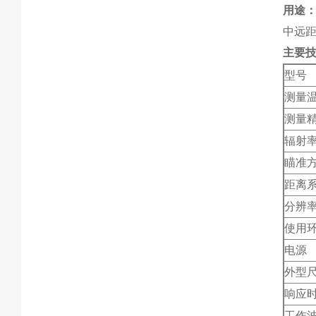
用途：D
中远
主要
型号
测量
测量
辐射
瞄准
距离
分辨
使用
电源
外型
响应
工作