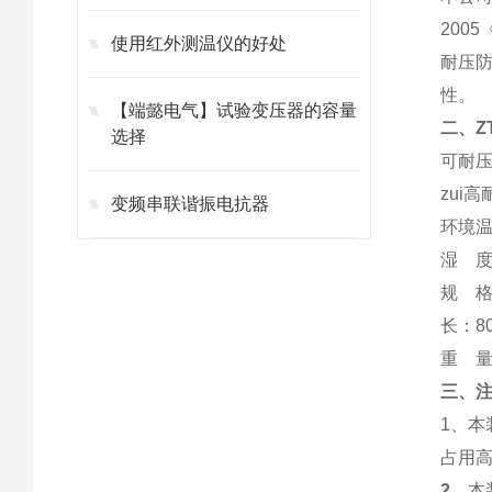
200
使用红外测温仪的好处
耐压
性。
【端懿电气】试验变压器的容量
二、
Z
选择
可耐压
zui高
变频串联谐振电抗器
环境温
湿 度
规 
长：8
重 量
三、
1、本
占用
2
、本