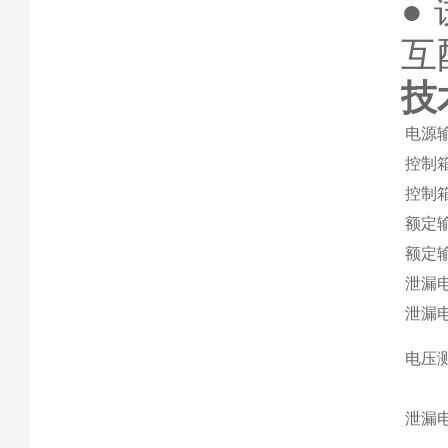
●
互
技
电源
控制
控制
额定
额定
泄漏
泄漏电
电压
泄漏