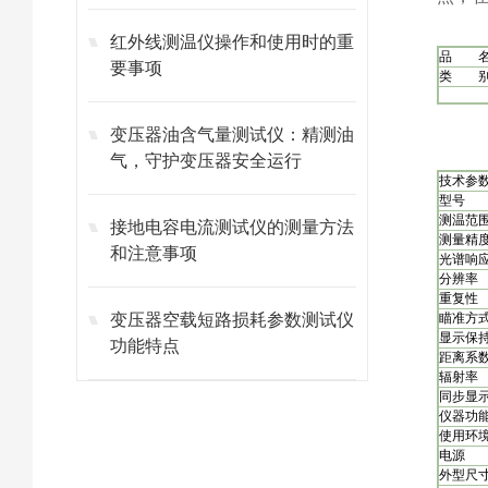
红外线测温仪操作和使用时的重
品 
要事项
类 
变压器油含气量测试仪：精测油
气，守护变压器安全运行
技术参
型号
测温范
接地电容电流测试仪的测量方法
测量精
和注意事项
光谱响
分辨率
重复性
变压器空载短路损耗参数测试仪
瞄准方
显示保
功能特点
距离系
辐射率
同步显
仪器功
使用环
电源
外型尺