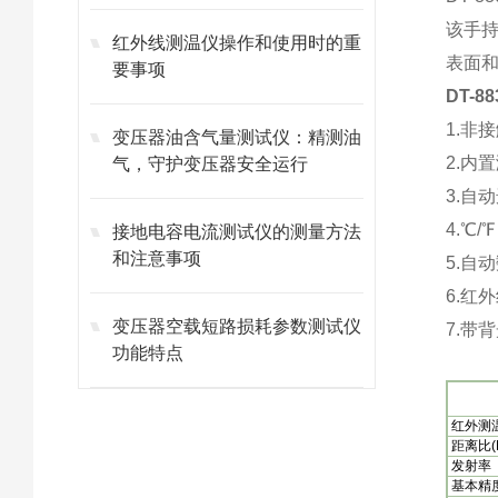
该手
红外线测温仪操作和使用时的重
表面
要事项
DT-
1.非
变压器油含气量测试仪：精测油
2.内
气，守护变压器安全运行
3.自
4.℃/
接地电容电流测试仪的测量方法
和注意事项
5.自
6.红
变压器空载短路损耗参数测试仪
7.带
功能特点
红外测
距离比(D
发射率
基本精