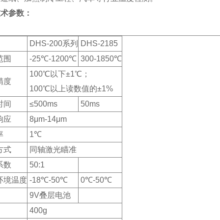
技术参数：
DHS-200系列
DHS-2185
范围
-25℃-1200℃
300-1850℃
100℃以下±1℃；
精度
100℃以上读数值的±1%
时间
≤500ms
50ms
响应
8μm-14μm
率
1℃
方式
同轴激光瞄准
系数
50:1
环境温度
-18℃-50℃
0℃-50℃
9V叠层电池
400g