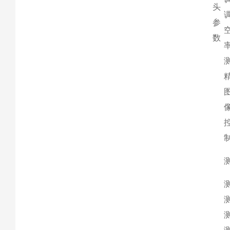
头
参
数