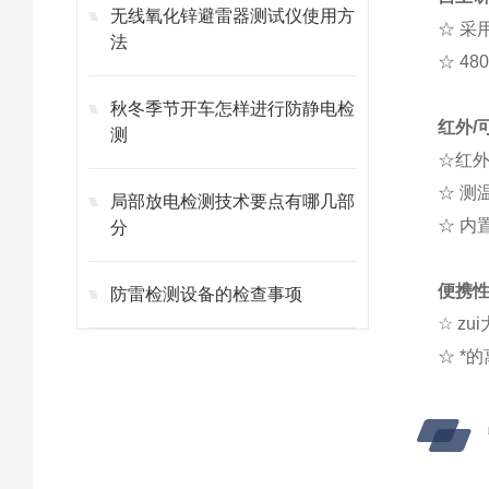
无线氧化锌避雷器测试仪使用方
☆ 采
法
☆ 4
秋冬季节开车怎样进行防静电检
红外/
测
☆
红
☆ 测
局部放电检测技术要点有哪几部
☆ 内
分
便携
防雷检测设备的检查事项
☆ z
☆ *