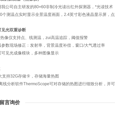
用我公司自主研发的80×60非制冷光读出红外探测器，*光读技术
800个测温点实时显示全景温度画面，2.4英寸彩色液晶显示屏，
可见光双重诊断
外热像仪
支持点、线测温，zui高温追踪，阈值报警
温参数现场修正：发射率，背景温度补偿，窗口/大气透过率
置可见光成像模块，多种图像显示
性
ui大支持32G存储卡，存储海量热图
的离线分析软件ThermoScope可对存储的热图进行细致分析，并
留言询价