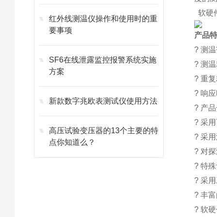
软硬
红外线测温仪操作和使用时的重
要事项
产品
? 测
SF6在线泄露监控报警系统实施
? 测
方案
? 重
? 响应
新款数字兆欧表测试仪使用方法
? 产
? 采
高压试验变压器的13个主要的特
? 采
点你知道么？
? 对
? 特
? 采
? 丰
? 软