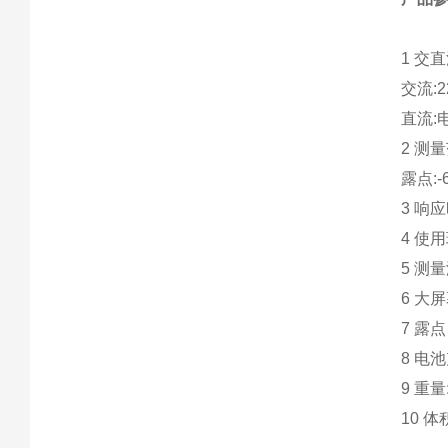
1 交
交流:2
直流:
2 测量
露点:-
3 响
4 使用
5 测
6 大
7 露
8 电
9 重量
10 体