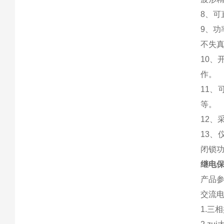
8、
9、功
不失
10、
作。
11
等。
12
13
闭锁
继电
产品
交流
1.三