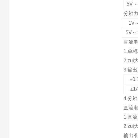
5V～
分辨
1V
5V～
直流
1.单
2.zu
3.输
±0
±1
4.分
直流
1.直
2.zu
输出