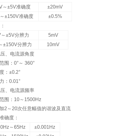
1V～±5V准确度
±20mV
V～±150V准确度
±0.5%
力：
V～±5V分辨力
5mV
V～±150V分辨力
10mV
电压、电流源角度
范围：0°～ 360°
度：±0.2°
力：0.01°
电压、电流源频率
范围：10～1500Hz
叠加2～20次任意幅值的谐波及直流
出准确度：
10Hz～65Hz
±0.001Hz