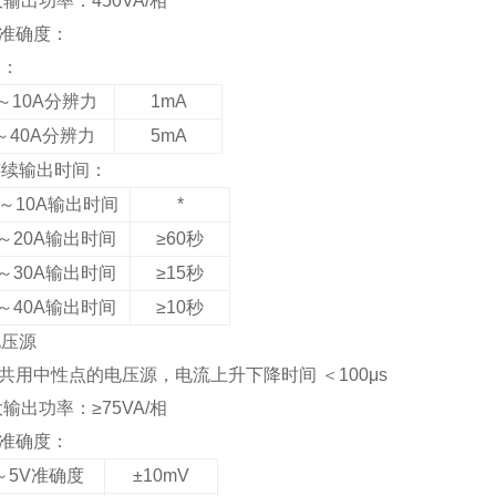
i大输出功率：450VA/相
出准确度：
力：
A～10A分辨力
1mA
A～40A分辨力
5mA
连续输出时间：
1A～10A输出时间
*
A～20A输出时间
≥60秒
A～30A输出时间
≥15秒
A～40A输出时间
≥10秒
电压源
相共用中性点的电压源，电流上升下降时间 ＜100μs
i大输出功率：≥75VA/相
出准确度：
～5V准确度
±10mV