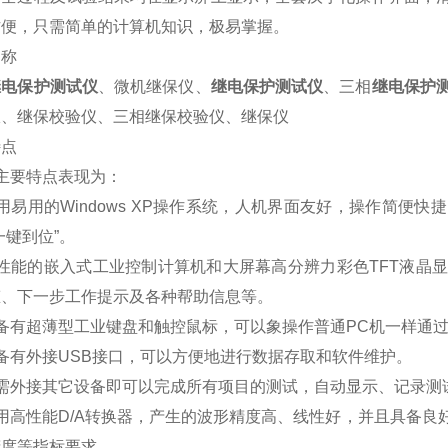
方便，只需简单的计算机知识，极易掌握。
别称
继电保护测试仪
、微机继保仪、
继电保护测试仪
、三相
继电保护
仪、继保校验仪、三相继保校验仪、继保仪
特点
主要特点表现为：
用易用的Windows XP操作系统，人机界面友好，操作简便
一键到位”。
高性能的嵌入式工业控制计算机和大屏幕高分辨力彩色TFT液晶
态、下一步工作提示及各种帮助信息等。
配备有超薄型工业键盘和触控鼠标，可以象操作普通PC机一样通
备有外接USB接口，可以方便地进行数据存取和软件维护。
无需外接其它设备即可以完成所有项目的测试，自动显示、记录测
用高性能D/A转换器，产生的波形精度高、线性好，并且具备
精度等指标要求。