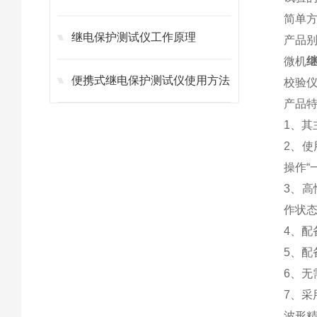
简单
继电保护测试仪工作原理
产品
微机
便携式继电保护测试仪使用方法
校验
产品
1、其
2、使
操作“
3、
作状
4、
5、配
6、
7、采
波形