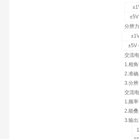
±
±5
分辨
±1
±5
交流
1.相角
2.准确
3.分辨
交流
1.频率
2.能
3.输