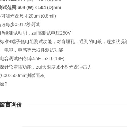
测试范围:604 (W) × 504 (D)mm
i小可测焊盘尺寸20um (0.8mil)
i高速每步0.012秒测试
选绝缘测试动能，zui高测试电压250V
备标准4端子低电阻测试功能，对盲埋孔，通孔的电镀，连接状况进行*测
阻，电容，电感等元器件测试功能
电容测试(分辨率5aF=5×10-18F)
备探针软着陆功能，zui大限度减小对焊盘冲击力
i大600×500mm测试面积
单操作
留言询价