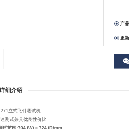
产
更
详细介绍
0/1271立式飞针测试机
高速测试兼具优良性价比
测试范围:394 (W) × 324 (D)mm