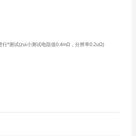
试(zui小测试电阻值0.4mΩ，分辨率0.2uΩ)