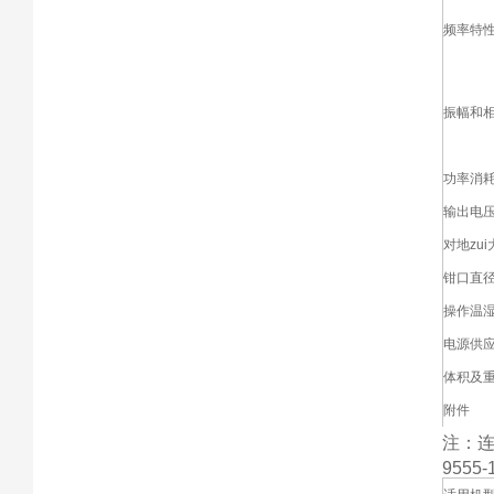
频率特
振幅和
功率消
输出电
对地zu
钳口直
操作温
电源供
体积及
附件
注：
9555