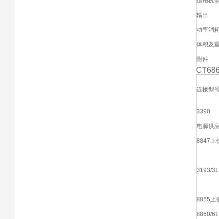
适用机
输出
功率消
体积及
附件
CT68
连接型
3390
电源供应 9
8847上
3193/
8855上
8860/61