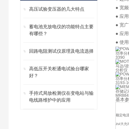
● 宽频
高压试验变压器的几大特点
● 应
● 宽
蓄电池充放电仪的功能特点主要
有哪些？
● 应
● 使
回路电阻测试仪原理及电流选择
功率分
3390
马达/
高低压开关柜通电试验台哪家
分析仪 
好？
功率分
3193-1
存储记
手持式局放检测仪在变电站与输
MR88
基本
电线路维护中的应用
额定电
zui大