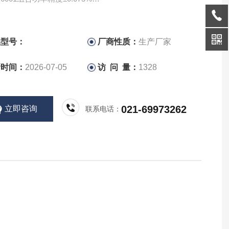
RR（共模抑制比）120dB（100kHz）
持测试/评估平台的全机架尺寸
率分析仪PW6001/3390/3390-10组合使用
品型号：
厂商性质：
生产厂家
新时间：
2026-07-05
访 问 量：
1328
021-69973262
立即咨询
联系电话：