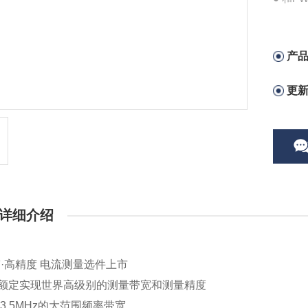
● CM
● 支
● 可与功
产
更
详细介绍
·高精度 电流测量选件上市
0A额定实现世界高级别的测量带宽和测量精度
C~3.5MHz的大范围频率带宽