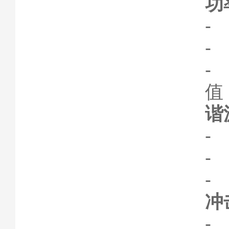
功
-
-
-
值
谐
-
-
-
冲
-