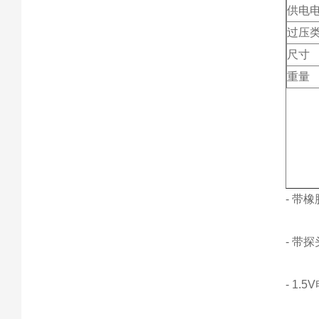
供电
过压
尺寸
重量
- 带
- 带
- 1.