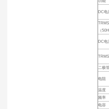
功能
DC电
TRM
（50H
DC电
TRM
二极
电阻
温度
频率
电容