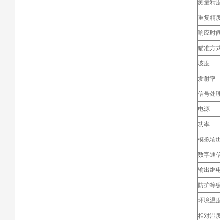
测量精
重复精
响应时
瞄准方
坡度
发射率
信号处
电源
功率
模拟输
数字通
输出继
防护等
环境温
相对湿