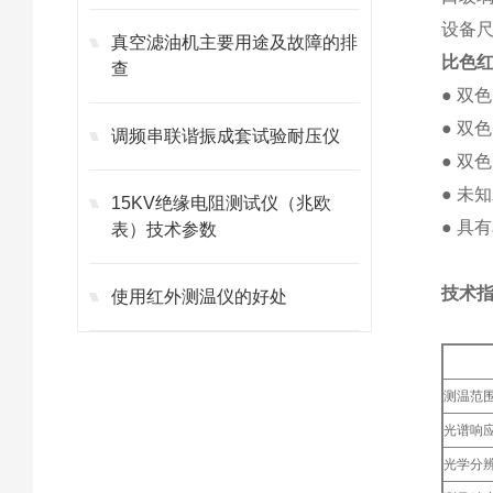
设备
真空滤油机主要用途及故障的排
比色
查
● 双
● 双
调频串联谐振成套试验耐压仪
● 双
● 未
15KV绝缘电阻测试仪（兆欧
● 具
表）技术参数
技术
使用红外测温仪的好处
测温范
光谱响
光学分