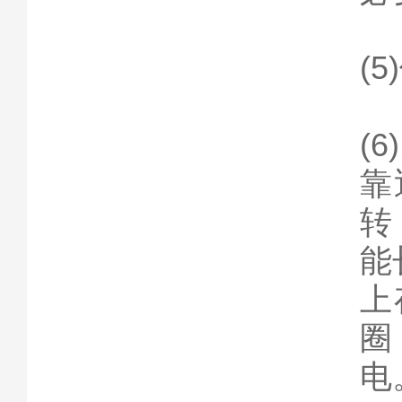
(
(
靠
转
能
上
圈