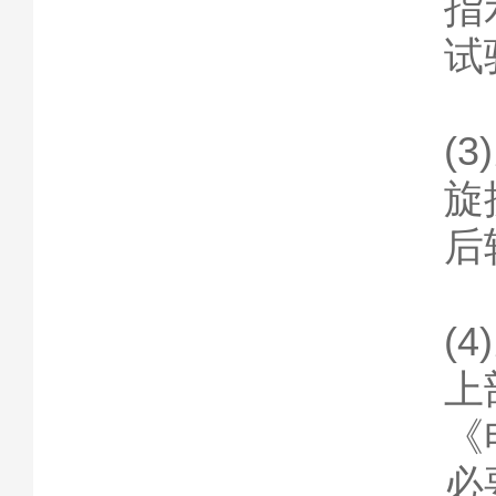
指
(
旋
后
(
上
《
必