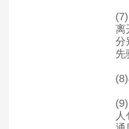
(
离
分
先
(
(
人
通