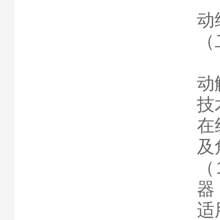
动
（
通
动
技
在
及
（
器
适