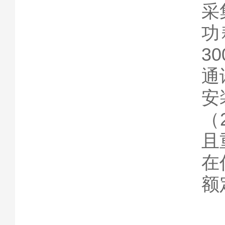
采
功
30
通
安
（
且
在
额