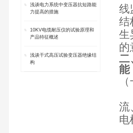
浅谈电力系统中变压器抗短路能
线
力提高的措施
结
10KV电缆耐压仪的试验原理和
生
产品特征概述
的
浅谈干式高压试验变压器绝缘结
二
构
能
（
（
流
电
（