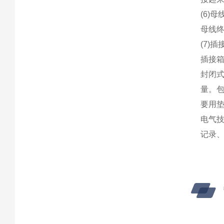
(6)
母线
(7)插
插接
封闭
量。
要用
电气
记录