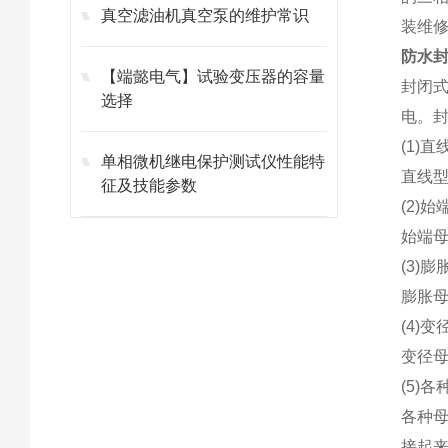
真空滤油机真空泵的维护常识
装维
防水
【端懿电气】试验变压器的容量
封闭
选择
电。
(1)
单相微机继电保护测试仪性能特
直线
征及技能参数
(2)
始端
(3)
膨胀
(4)
变径
(5)
各种母
接起