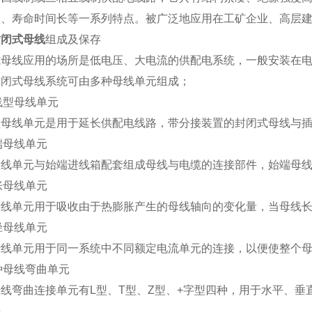
修、寿命时间长等一系列特点。被广泛地应用在工矿企业、高层
封闭式母线
组成及保存
式母线应用的场所是低电压、大电流的供配电系统，一般安装在
封闭式母线系统可由多种母线单元组成；
直线型母线单元
型母线单元是用于延长供配电线路，带分接装置的封闭式母线与
始端母线单元
母线单元与始端进线箱配套组成母线与电缆的连接部件，始端母
膨胀母线单元
母线单元用于吸收由于热膨胀产生的母线轴向的变化量，当母线长
变径母线单元
母线单元用于同一系统中不同额定电流单元的连接，以便使整个
各种母线弯曲单元
线弯曲连接单元有L型、T型、Z型、+字型四种，用于水平、
来。