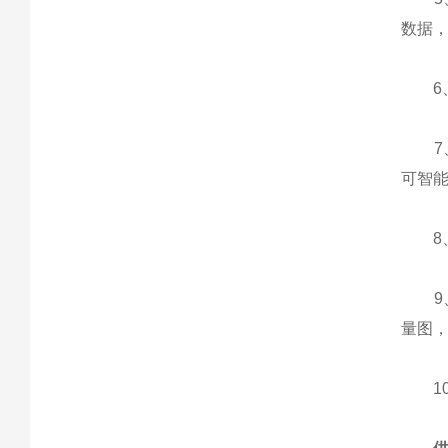
数据
6、设
7、新
可智
8、
9、
量图
10