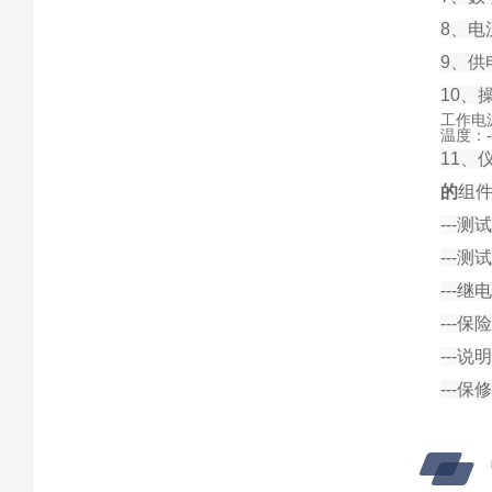
8、电
9、供电
10、
工作电源
温度：-
11、仪
的
组
---
---
-
---
---
---