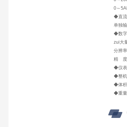
0～5
◆直
单独输
◆数
zui大
分辨率
精 度
◆仪表
◆整机
◆体积：
◆重量