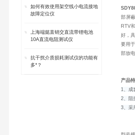
如何有效使用架空线小电流接地
SDY
故障定位仪
部屏
RTV
上海端懿直销交直流带锂电池
好，
10A直流电阻测试仪
要用
部放
抗干扰介质损耗测试仪的功能有
多*？
产品
1、成
2、阻
3、采
型号